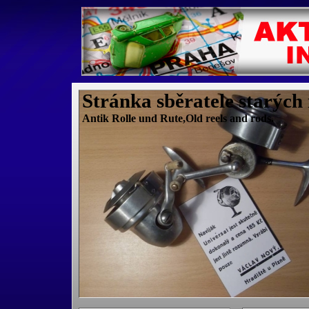
Stránka sběratele starých
Antik Rolle und Rute,Old reels and rods.