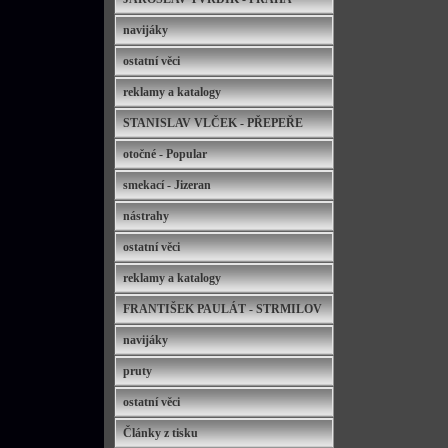
navijáky
ostatní věci
reklamy a katalogy
STANISLAV VLČEK - PŘEPEŘE
otočné - Popular
smekací - Jizeran
nástrahy
ostatní věci
reklamy a katalogy
FRANTIŠEK PAULÁT - STRMILOV
navijáky
pruty
ostatní věci
Články z tisku