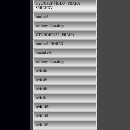
ing .JOSEF ŠÍDLO - PRAHA -
SMÍCHOV
smekací
reklamy a katalogy
OTA HOREJŠÍ - PRAHA
smekací - HOREX
ostatní věci
reklamy a katalogy
série 88
série 89
série 90
série 91
série 100
série 101
série 103