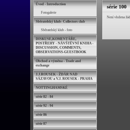
Úvod - Introduction
série 100
Fotogalerie
Není vložena žád
Sběratelský klub- Collectors club
Sběratelský klub - foto
DISKUSE,KOMENTÁŘE,
POSTŘEHY - NÁVŠTĚVNÍ KNIHA -
DISCUSSION, COMMENTS,
OBSERVATIONS-GUESTBOOK
Obchod a výměna - Trade and
exchange
J.J.ROUSEK - ŽDÁR NAD
SÁZAVOU a V.J. ROUSEK - PRAHA
NOTTINGHAMSKÉ
série 82 - 84
série 92 - 94
série 86
série 87