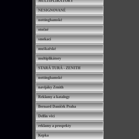
MULTIPLIKÁTORY
NESIGNOVANÉ
nottinghamské
otočné
smekací
muškařské
multiplikátory
STARÁ TURÁ - ZENITH
nottinghamské
navijáky Zenith
Reklamy a katalogy
Bernard Daníček Praha
Delfín věci
reklamy a prospekty
Kepka