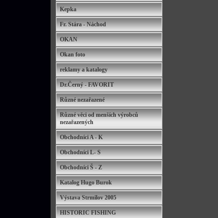
Kepka
Fr. Stára - Náchod
OKAN
Okan foto
reklamy a katalogy
Dr.Černý - FAVORIT
Různé nezařazené
Různé věci od menších výrobců
nezařazených
Obchodníci A - K
Obchodníci L- S
Obchodníci Š - Z
Katalog Hugo Burok
Výstava Strmilov 2005
HISTORIC FISHING