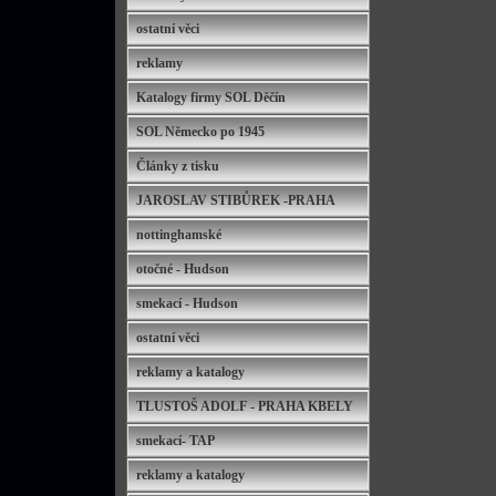
ostatní věci
reklamy
Katalogy firmy SOL Děčín
SOL Německo po 1945
Články z tisku
JAROSLAV STIBŮREK -PRAHA
nottinghamské
otočné - Hudson
smekací - Hudson
ostatní věci
reklamy a katalogy
TLUSTOŠ ADOLF - PRAHA KBELY
smekací- TAP
reklamy a katalogy