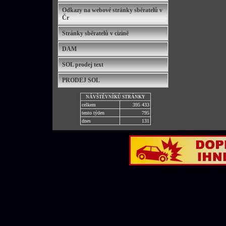
Odkazy na webové stránky sběratelů v
Čr
Stránky sběratelů v cizině
DAM
SOL prodej text
PRODEJ SOL
NÁVŠTĚVNÍKŮ STRÁNKY
celkem
395 433
tento týden
795
dnes
131