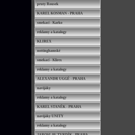
pruty Rousek
KAREL KOSMAN - PRAHA
smekací - Karko
reklamy a katalogy
KLIREX
nottinghamské
smekací - Klirex
reklamy a katalogy
ALEXANDR UGGÉ - PRAHA
navijáky
reklamy a katalogy
KAREL STANĚK - PRAHA
navijáky UNITY
reklamy a katalogy
JAROSLAV TVRDÍK - PRAHA