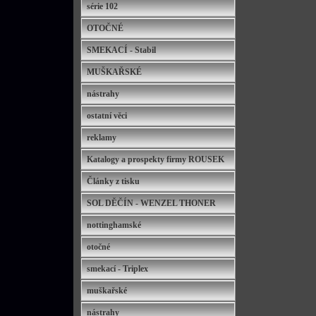
série 102
OTOČNÉ
SMEKACÍ - Stabil
MUŠKAŘSKÉ
nástrahy
ostatní věci
reklamy
Katalogy a prospekty firmy ROUSEK
Články z tisku
SOL DĚČÍN - WENZEL THONER
nottinghamské
otočné
smekací - Triplex
muškařské
nástrahy