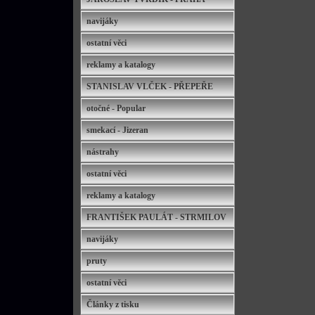
navijáky
ostatní věci
reklamy a katalogy
STANISLAV VLČEK - PŘEPEŘE
otočné - Popular
smekací - Jizeran
nástrahy
ostatní věci
reklamy a katalogy
FRANTIŠEK PAULÁT - STRMILOV
navijáky
pruty
ostatní věci
Články z tisku