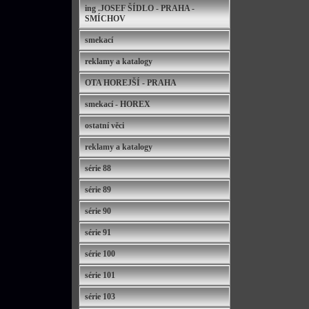
ing .JOSEF ŠÍDLO - PRAHA -
SMÍCHOV
smekací
reklamy a katalogy
OTA HOREJŠÍ - PRAHA
smekací - HOREX
ostatní věci
reklamy a katalogy
série 88
série 89
série 90
série 91
série 100
série 101
série 103