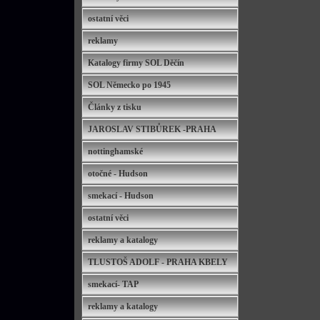
ostatní věci
reklamy
Katalogy firmy SOL Děčín
SOL Německo po 1945
Články z tisku
JAROSLAV STIBŮREK -PRAHA
nottinghamské
otočné - Hudson
smekací - Hudson
ostatní věci
reklamy a katalogy
TLUSTOŠ ADOLF - PRAHA KBELY
smekací- TAP
reklamy a katalogy