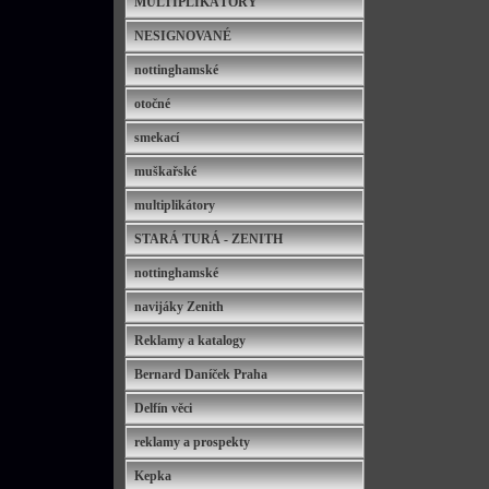
MULTIPLIKÁTORY
NESIGNOVANÉ
nottinghamské
otočné
smekací
muškařské
multiplikátory
STARÁ TURÁ - ZENITH
nottinghamské
navijáky Zenith
Reklamy a katalogy
Bernard Daníček Praha
Delfín věci
reklamy a prospekty
Kepka