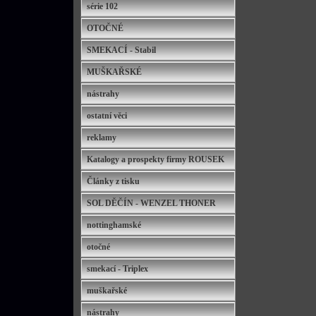
série 102
OTOČNÉ
SMEKACÍ - Stabil
MUŠKAŘSKÉ
nástrahy
ostatní věci
reklamy
Katalogy a prospekty firmy ROUSEK
Články z tisku
SOL DĚČÍN - WENZEL THONER
nottinghamské
otočné
smekací - Triplex
muškařské
nástrahy