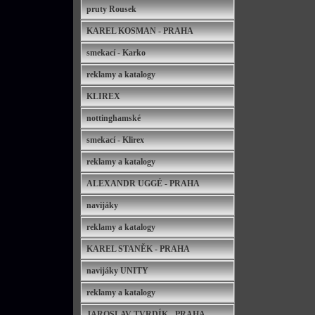
pruty Rousek
KAREL KOSMAN - PRAHA
smekací - Karko
reklamy a katalogy
KLIREX
nottinghamské
smekací - Klirex
reklamy a katalogy
ALEXANDR UGGÉ - PRAHA
navijáky
reklamy a katalogy
KAREL STANĚK - PRAHA
navijáky UNITY
reklamy a katalogy
JAROSLAV TVRDÍK - PRAHA