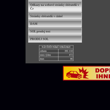
Odkazy na webové stránky sběratelů v
Čr
Stránky sběratelů v cizině
DAM
SOL prodej text
PRODEJ SOL
NÁVŠTĚVNÍKŮ STRÁNKY
celkem
395 110
tento týden
472
dnes
86