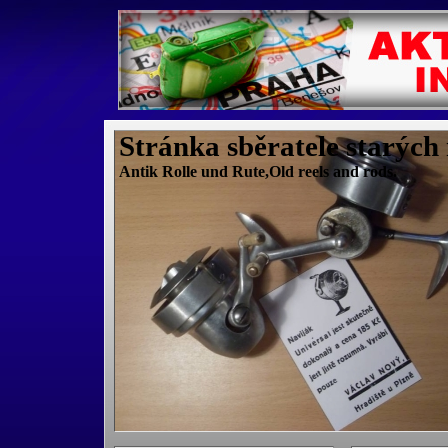
Stránka sběratele starých
Antik Rolle und Rute,Old reels and rods.