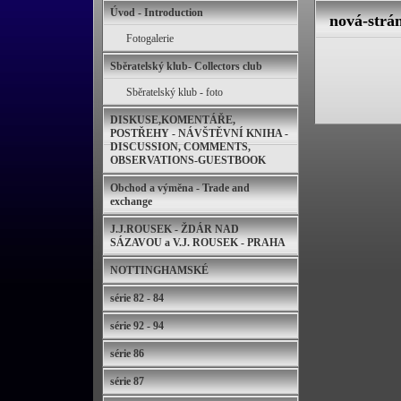
Úvod - Introduction
nová-strá
Fotogalerie
Sběratelský klub- Collectors club
Sběratelský klub - foto
DISKUSE,KOMENTÁŘE,
POSTŘEHY - NÁVŠTĚVNÍ KNIHA -
DISCUSSION, COMMENTS,
OBSERVATIONS-GUESTBOOK
Obchod a výměna - Trade and
exchange
J.J.ROUSEK - ŽDÁR NAD
SÁZAVOU a V.J. ROUSEK - PRAHA
NOTTINGHAMSKÉ
série 82 - 84
série 92 - 94
série 86
série 87