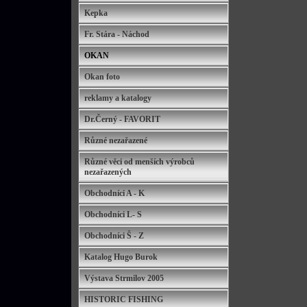
Kepka
Fr. Stára - Náchod
OKAN
Okan foto
reklamy a katalogy
Dr.Černý - FAVORIT
Různé nezařazené
Různé věci od menších výrobců
nezařazených
Obchodníci A - K
Obchodníci L- S
Obchodníci Š - Z
Katalog Hugo Burok
Výstava Strmilov 2005
HISTORIC FISHING