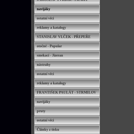
navijáky
ostatní věci
reklamy a katalogy
STANISLAV VLČEK - PŘEPEŘE
otočné - Popular
smekací - Jizeran
nástrahy
ostatní věci
reklamy a katalogy
FRANTIŠEK PAULÁT - STRMILOV
navijáky
pruty
ostatní věci
Články z tisku