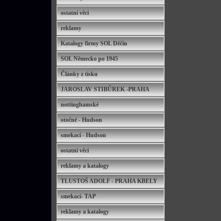
ostatní věci
reklamy
Katalogy firmy SOL Děčín
SOL Německo po 1945
Články z tisku
JAROSLAV STIBŮREK -PRAHA
nottinghamské
otočné - Hudson
smekací - Hudson
ostatní věci
reklamy a katalogy
TLUSTOŠ ADOLF - PRAHA KBELY
smekací- TAP
reklamy a katalogy