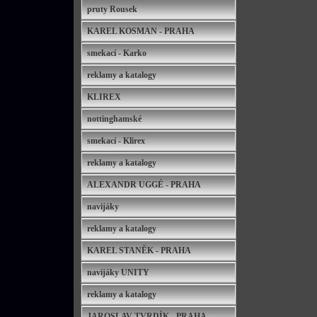
pruty Rousek
KAREL KOSMAN - PRAHA
smekací - Karko
reklamy a katalogy
KLIREX
nottinghamské
smekací - Klirex
reklamy a katalogy
ALEXANDR UGGÉ - PRAHA
navijáky
reklamy a katalogy
KAREL STANĚK - PRAHA
navijáky UNITY
reklamy a katalogy
JAROSLAV TVRDÍK - PRAHA