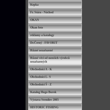
Kepka
Fr. Stára - Náchod
OKAN
Okan foto
reklamy a katalogy
Dr.Černý - FAVORIT
Různé nezařazené
Různé věci od menších výrobců
nezařazených
Obchodníci A - K
Obchodníci L- S
Obchodníci Š - Z
Katalog Hugo Burok
Výstava Strmilov 2005
HISTORIC FISHING