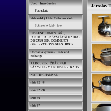
Úvod - Introduction
Jaroslav 
Fotogalerie
Sběratelský klub- Collectors club
Sběratelský klub - foto
DISKUSE,KOMENTÁŘE,
POSTŘEHY - NÁVŠTĚVNÍ KNIHA -
DISCUSSION, COMMENTS,
OBSERVATIONS-GUESTBOOK
Obchod a výměna - Trade and
exchange
J.J.ROUSEK - ŽDÁR NAD
SÁZAVOU a V.J. ROUSEK - PRAHA
NOTTINGHAMSKÉ
série 82 - 84
série 92 - 94
série 86
série 87