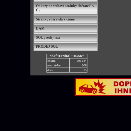
Odkazy na webové stránky sběratelů v
Čr
Stránky sběratelů v cizině
DAM
SOL prodej text
PRODEJ SOL
NÁVŠTĚVNÍKŮ STRÁNKY
celkem
395 544
tento týden
906
dnes
35