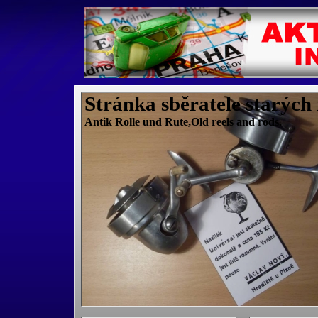
Stránka sběratele starých
Antik Rolle und Rute,Old reels and rods.