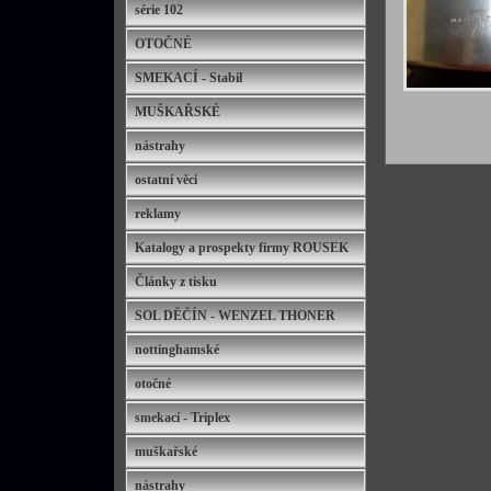
série 102
OTOČNÉ
SMEKACÍ - Stabil
MUŠKAŘSKÉ
nástrahy
ostatní věci
reklamy
Katalogy a prospekty firmy ROUSEK
Články z tisku
SOL DĚČÍN - WENZEL THONER
nottinghamské
otočné
smekací - Triplex
muškařské
nástrahy