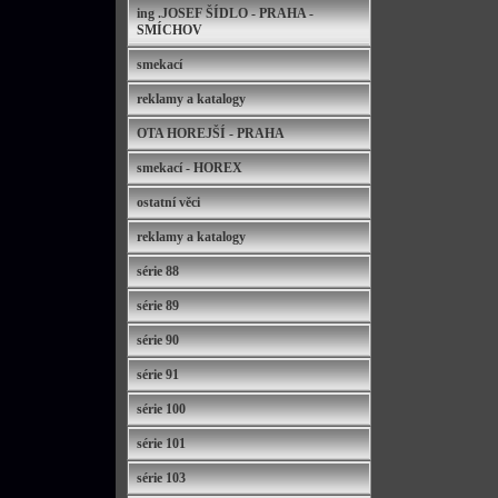
ing .JOSEF ŠÍDLO - PRAHA -
SMÍCHOV
smekací
reklamy a katalogy
OTA HOREJŠÍ - PRAHA
smekací - HOREX
ostatní věci
reklamy a katalogy
série 88
série 89
série 90
série 91
série 100
série 101
série 103