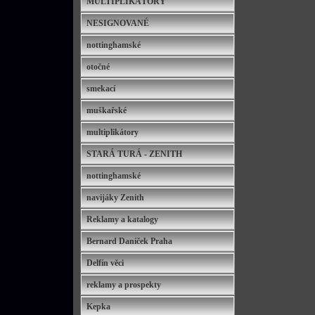
MULTIPLIKÁTORY
NESIGNOVANÉ
nottinghamské
otočné
smekací
muškařské
multiplikátory
STARÁ TURÁ - ZENITH
nottinghamské
navijáky Zenith
Reklamy a katalogy
Bernard Daníček Praha
Delfín věci
reklamy a prospekty
Kepka