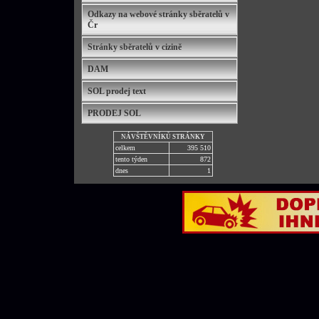
Odkazy na webové stránky sběratelů v
Čr
Stránky sběratelů v cizině
DAM
SOL prodej text
PRODEJ SOL
NÁVŠTĚVNÍKŮ STRÁNKY
celkem
395 510
tento týden
872
dnes
1