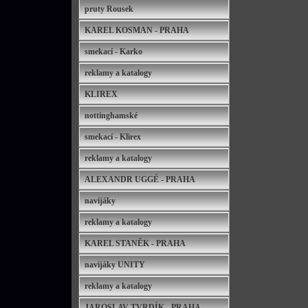
pruty Rousek
KAREL KOSMAN - PRAHA
smekací - Karko
reklamy a katalogy
KLIREX
nottinghamské
smekací - Klirex
reklamy a katalogy
ALEXANDR UGGÉ - PRAHA
navijáky
reklamy a katalogy
KAREL STANĚK - PRAHA
navijáky UNITY
reklamy a katalogy
JAROSLAV TVRDÍK - PRAHA