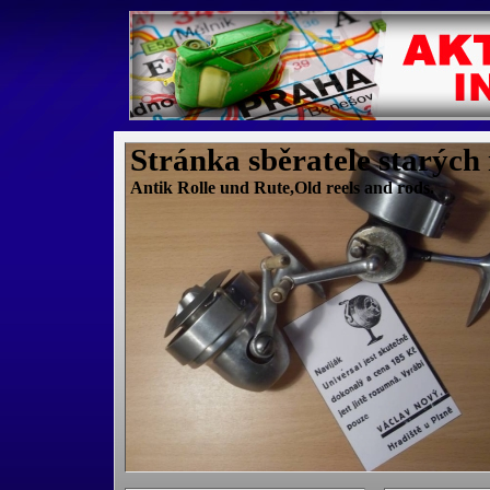
Stránka sběratele starých
Antik Rolle und Rute,Old reels and rods.