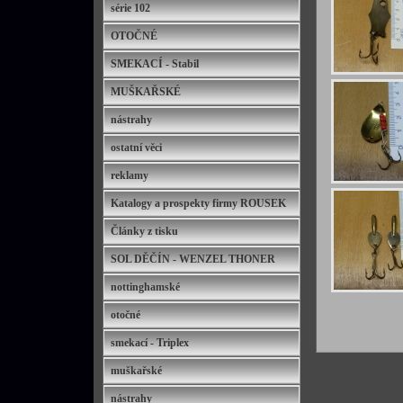
série 102
OTOČNÉ
SMEKACÍ - Stabil
MUŠKAŘSKÉ
nástrahy
ostatní věci
reklamy
Katalogy a prospekty firmy ROUSEK
Články z tisku
SOL DĚČÍN - WENZEL THONER
nottinghamské
otočné
smekací - Triplex
muškařské
nástrahy