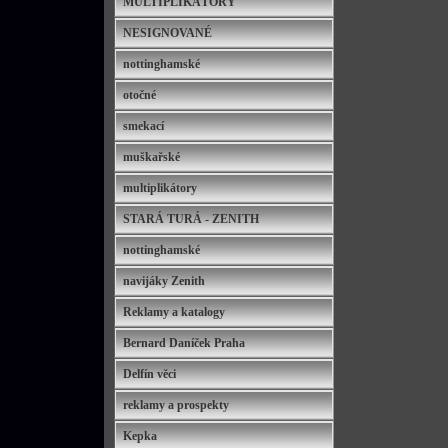
MULTIPLIKÁTORY
NESIGNOVANÉ
nottinghamské
otočné
smekací
muškařské
multiplikátory
STARÁ TURÁ - ZENITH
nottinghamské
navijáky Zenith
Reklamy a katalogy
Bernard Daníček Praha
Delfín věci
reklamy a prospekty
Kepka