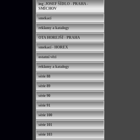
ing .JOSEF ŠÍDLO - PRAHA -
SMÍCHOV
smekací
reklamy a katalogy
OTA HOREJŠÍ - PRAHA
smekací - HOREX
ostatní věci
reklamy a katalogy
série 88
série 89
série 90
série 91
série 100
série 101
série 103