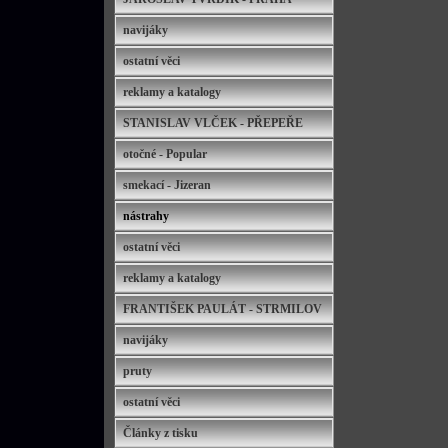
navijáky
ostatní věci
reklamy a katalogy
STANISLAV VLČEK - PŘEPEŘE
otočné - Popular
smekací - Jizeran
nástrahy
ostatní věci
reklamy a katalogy
FRANTIŠEK PAULÁT - STRMILOV
navijáky
pruty
ostatní věci
Články z tisku