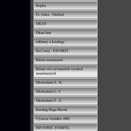
Kepka
Fr. Stára - Náchod
OKAN
Okan foto
reklamy a katalogy
Dr.Černý - FAVORIT
Různé nezařazené
Různé věci od menších výrobců
nezařazených
Obchodníci A - K
Obchodníci L- S
Obchodníci Š - Z
Katalog Hugo Burok
Výstava Strmilov 2005
HISTORIC FISHING