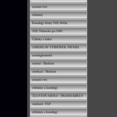
ostatní věci
reklamy
Katalogy firmy SOL Děčín
SOL Německo po 1945
Články z tisku
JAROSLAV STIBŮREK -PRAHA
nottinghamské
otočné - Hudson
smekací - Hudson
ostatní věci
reklamy a katalogy
TLUSTOŠ ADOLF - PRAHA KBELY
smekací- TAP
reklamy a katalogy