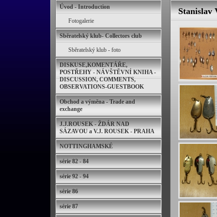
Úvod - Introduction
Stanislav 
Fotogalerie
Sběratelský klub- Collectors club
Sběratelský klub - foto
DISKUSE,KOMENTÁŘE,
POSTŘEHY - NÁVŠTĚVNÍ KNIHA -
DISCUSSION, COMMENTS,
OBSERVATIONS-GUESTBOOK
Obchod a výměna - Trade and
exchange
J.J.ROUSEK - ŽDÁR NAD
SÁZAVOU a V.J. ROUSEK - PRAHA
NOTTINGHAMSKÉ
série 82 - 84
série 92 - 94
série 86
série 87