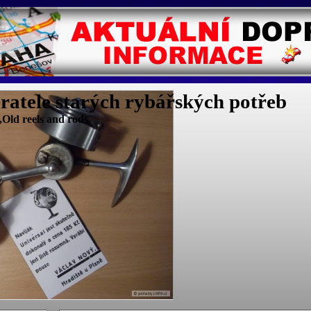
ratele starých rybářských potřeb
Old reels and rods.