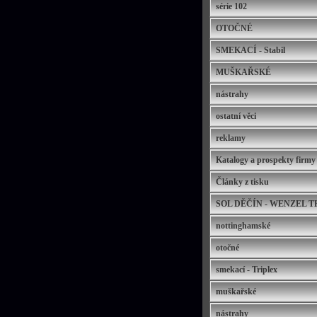
série 102
OTOČNÉ
SMEKACÍ - Stabil
MUŠKAŘSKÉ
nástrahy
ostatní věci
reklamy
Katalogy a prospekty fir
Články z tisku
SOL DĚČÍN - WENZEL 
nottinghamské
otočné
smekací - Triplex
muškařské
nástrahy