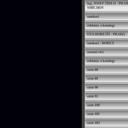
ing .JOSEF ŠÍDLO - PRAH
SMÍCHOV
smekací
reklamy a katalogy
OTA HOREJŠÍ - PRAHA
smekací - HOREX
ostatní věci
reklamy a katalogy
série 88
série 89
série 90
série 91
série 100
série 101
série 103