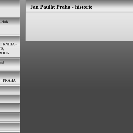
Jan Paulát Praha - historie
s club
 KNIHA -
S,
BOOK
and
D
 - PRAHA