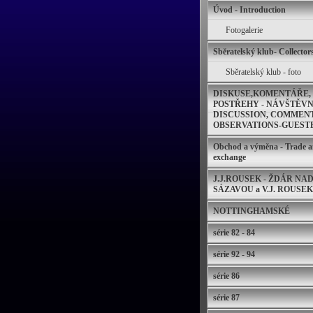
Úvod - Introduction
Fotogalerie
Sběratelský klub- Collector
Sběratelský klub - foto
DISKUSE,KOMENTÁŘE,
POSTŘEHY - NÁVŠTĚVNÍ
DISCUSSION, COMMENT
OBSERVATIONS-GUEST
Obchod a výměna - Trade 
exchange
J.J.ROUSEK - ŽDÁR NA
SÁZAVOU a V.J. ROUSEK
NOTTINGHAMSKÉ
série 82 - 84
série 92 - 94
série 86
série 87