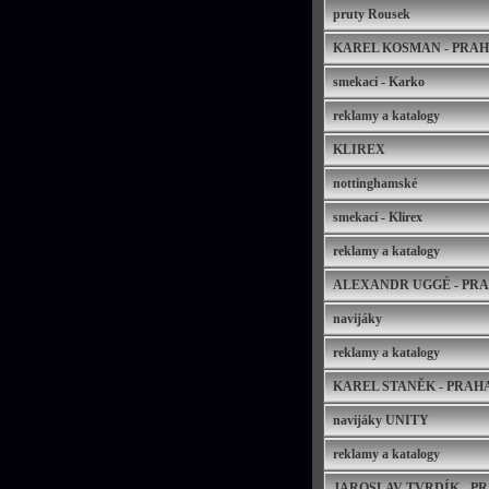
pruty Rousek
KAREL KOSMAN - PRA
smekací - Karko
reklamy a katalogy
KLIREX
nottinghamské
smekací - Klirex
reklamy a katalogy
ALEXANDR UGGÉ - PR
navijáky
reklamy a katalogy
KAREL STANĚK - PRAH
navijáky UNITY
reklamy a katalogy
JAROSLAV TVRDÍK - P