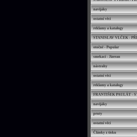
navijáky
ostatní věci
reklamy a katalogy
STANISLAV VLČEK - P
otočné - Popular
smekací - Jizeran
nástrahy
ostatní věci
reklamy a katalogy
FRANTIŠEK PAULÁT - 
navijáky
pruty
ostatní věci
Články z tisku