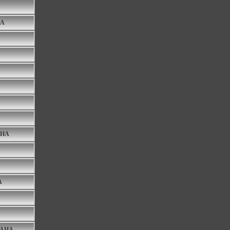
HA
AHA
A
RAHA