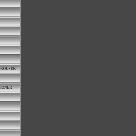
my ROUSEK
THONER