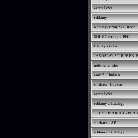
ostatní věci
reklamy
Katalogy firmy SOL Děčín
SOL Německo po 1945
Články z tisku
JAROSLAV STIBŮREK -
nottinghamské
otočné - Hudson
smekací - Hudson
ostatní věci
reklamy a katalogy
TLUSTOŠ ADOLF - PRA
smekací- TAP
reklamy a katalogy