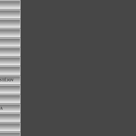
OSTĚJOV
HA