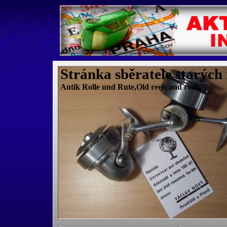
Stránka sběratele starých
Antik Rolle und Rute,Old reels and rods.