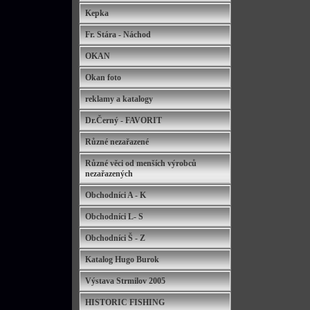
Kepka
Fr. Stára - Náchod
OKAN
Okan foto
reklamy a katalogy
Dr.Černý - FAVORIT
Různé nezařazené
Různé věci od menších výrobců
nezařazených
Obchodníci A - K
Obchodníci L- S
Obchodníci Š - Z
Katalog Hugo Burok
Výstava Strmilov 2005
HISTORIC FISHING