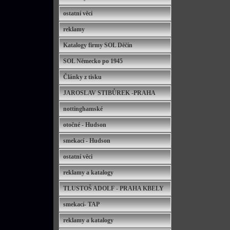
ostatní věci
reklamy
Katalogy firmy SOL Děčín
SOL Německo po 1945
Články z tisku
JAROSLAV STIBŮREK -PRAHA
nottinghamské
otočné - Hudson
smekací - Hudson
ostatní věci
reklamy a katalogy
TLUSTOŠ ADOLF - PRAHA KBELY
smekací- TAP
reklamy a katalogy