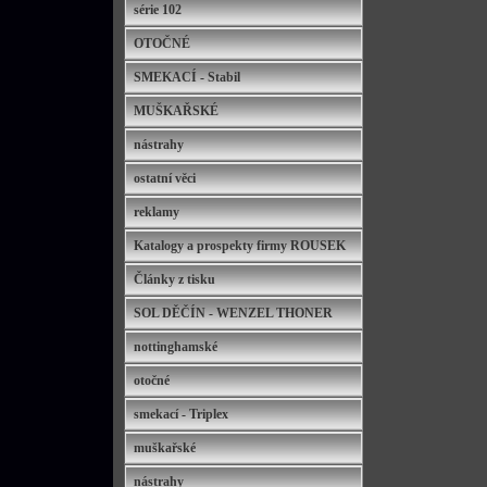
série 102
OTOČNÉ
SMEKACÍ - Stabil
MUŠKAŘSKÉ
nástrahy
ostatní věci
reklamy
Katalogy a prospekty firmy ROUSEK
Články z tisku
SOL DĚČÍN - WENZEL THONER
nottinghamské
otočné
smekací - Triplex
muškařské
nástrahy