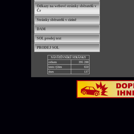
Odkazy na webové stránky sběratelů v
Čr
Stránky sběratelů v cizině
DAM
SOL prodej text
PRODEJ SOL
NÁVŠTĚVNÍKŮ STRÁNKY
celkem
395 288
tento týden
650
dnes
137