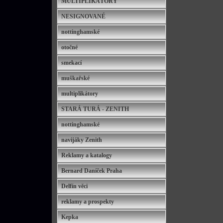
MULTIPLIKÁTORY
NESIGNOVANÉ
nottinghamské
otočné
smekací
muškařské
multiplikátory
STARÁ TURÁ - ZENITH
nottinghamské
navijáky Zenith
Reklamy a katalogy
Bernard Daníček Praha
Delfín věci
reklamy a prospekty
Kepka