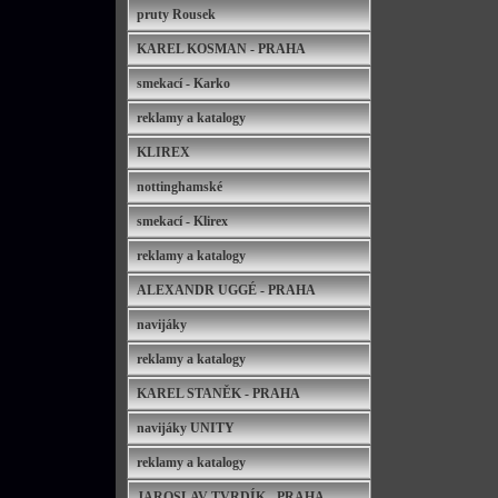
pruty Rousek
KAREL KOSMAN - PRAHA
smekací - Karko
reklamy a katalogy
KLIREX
nottinghamské
smekací - Klirex
reklamy a katalogy
ALEXANDR UGGÉ - PRAHA
navijáky
reklamy a katalogy
KAREL STANĚK - PRAHA
navijáky UNITY
reklamy a katalogy
JAROSLAV TVRDÍK - PRAHA