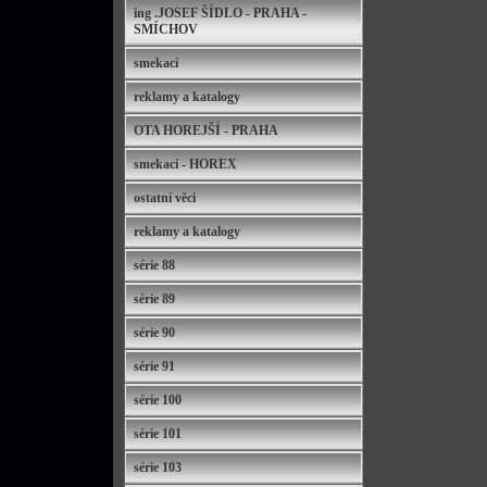
ing .JOSEF ŠÍDLO - PRAHA -
SMÍCHOV
smekací
reklamy a katalogy
OTA HOREJŠÍ - PRAHA
smekací - HOREX
ostatní věci
reklamy a katalogy
série 88
série 89
série 90
série 91
série 100
série 101
série 103