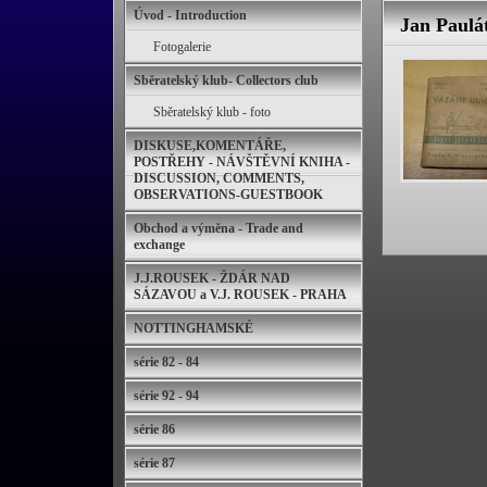
Úvod - Introduction
Jan Paulá
Fotogalerie
Sběratelský klub- Collectors club
Sběratelský klub - foto
DISKUSE,KOMENTÁŘE,
POSTŘEHY - NÁVŠTĚVNÍ KNIHA -
DISCUSSION, COMMENTS,
OBSERVATIONS-GUESTBOOK
Obchod a výměna - Trade and
exchange
J.J.ROUSEK - ŽDÁR NAD
SÁZAVOU a V.J. ROUSEK - PRAHA
NOTTINGHAMSKÉ
série 82 - 84
série 92 - 94
série 86
série 87