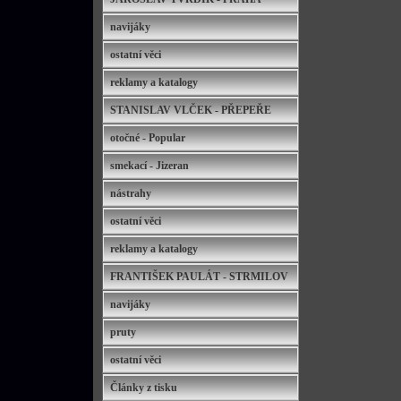
navijáky
ostatní věci
reklamy a katalogy
STANISLAV VLČEK - PŘEPEŘE
otočné - Popular
smekací - Jizeran
nástrahy
ostatní věci
reklamy a katalogy
FRANTIŠEK PAULÁT - STRMILOV
navijáky
pruty
ostatní věci
Články z tisku