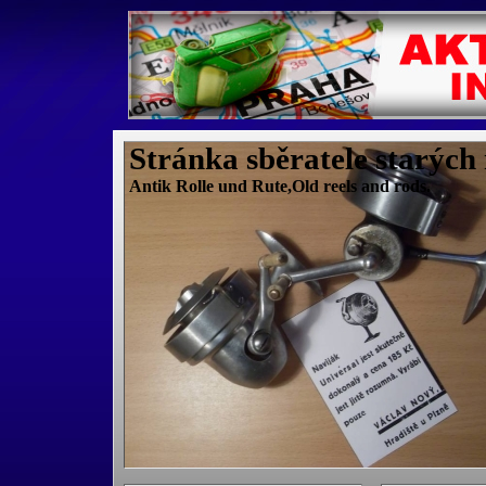
Stránka sběratele starých
Antik Rolle und Rute,Old reels and rods.