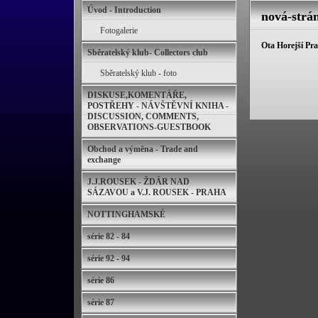
Úvod - Introduction
nová-strá
Fotogalerie
Ota Horejší Pr
Sběratelský klub- Collectors club
Sběratelský klub - foto
DISKUSE,KOMENTÁŘE,
POSTŘEHY - NÁVŠTĚVNÍ KNIHA -
DISCUSSION, COMMENTS,
OBSERVATIONS-GUESTBOOK
Obchod a výměna - Trade and
exchange
J.J.ROUSEK - ŽDÁR NAD
SÁZAVOU a V.J. ROUSEK - PRAHA
NOTTINGHAMSKÉ
série 82 - 84
série 92 - 94
série 86
série 87