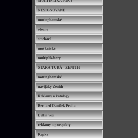
MULTIPLIKÁTORY
NESIGNOVANÉ
nottinghamské
otočné
smekací
muškařské
multiplikátory
STARÁ TURÁ - ZENITH
nottinghamské
navijáky Zenith
Reklamy a katalogy
Bernard Daníček Praha
Delfín věci
reklamy a prospekty
Kepka