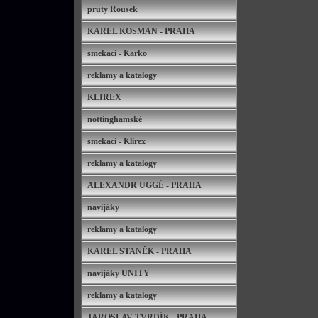
pruty Rousek
KAREL KOSMAN - PRAHA
smekací - Karko
reklamy a katalogy
KLIREX
nottinghamské
smekací - Klirex
reklamy a katalogy
ALEXANDR UGGÉ - PRAHA
navijáky
reklamy a katalogy
KAREL STANĚK - PRAHA
navijáky UNITY
reklamy a katalogy
JAROSLAV TVRDÍK - PRAHA