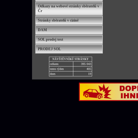
Odkazy na webové stránky sběratelů v
Čr
Stránky sběratelů v cizině
DAM
SOL prodej text
PRODEJ SOL
NÁVŠTĚVNÍKŮ STRÁNKY
celkem
395 043
tento týden
405
dnes
19