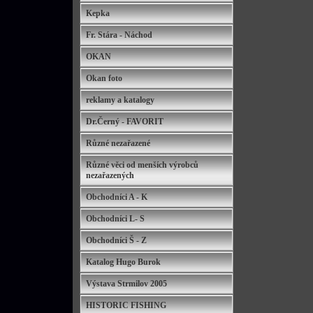
Kepka
Fr. Stára - Náchod
OKAN
Okan foto
reklamy a katalogy
Dr.Černý - FAVORIT
Různé nezařazené
Různé věci od menších výrobců
nezařazených
Obchodníci A - K
Obchodníci L- S
Obchodníci Š - Z
Katalog Hugo Burok
Výstava Strmilov 2005
HISTORIC FISHING