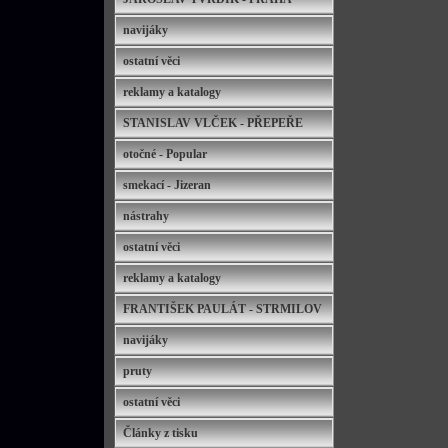
navijáky
ostatní věci
reklamy a katalogy
STANISLAV VLČEK - PŘEPEŘE
otočné - Popular
smekací - Jizeran
nástrahy
ostatní věci
reklamy a katalogy
FRANTIŠEK PAULÁT - STRMILOV
navijáky
pruty
ostatní věci
Články z tisku