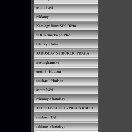
ostatní věci
reklamy
Katalogy firmy SOL Děčín
SOL Německo po 1945
Články z tisku
JAROSLAV STIBŮREK -PRAHA
nottinghamské
otočné - Hudson
smekací - Hudson
ostatní věci
reklamy a katalogy
TLUSTOŠ ADOLF - PRAHA KBELY
smekací- TAP
reklamy a katalogy