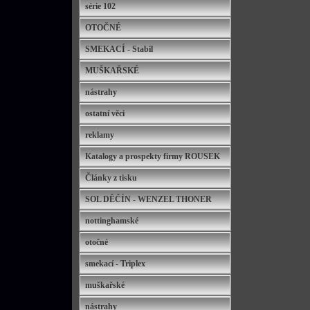
série 102
OTOČNÉ
SMEKACÍ - Stabil
MUŠKAŘSKÉ
nástrahy
ostatní věci
reklamy
Katalogy a prospekty firmy ROUSEK
Články z tisku
SOL DĚČÍN - WENZEL THONER
nottinghamské
otočné
smekací - Triplex
muškařské
nástrahy