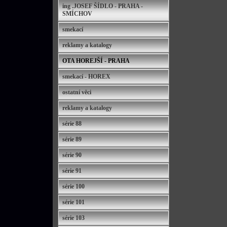
ing .JOSEF ŠÍDLO - PRAHA -
SMÍCHOV
smekací
reklamy a katalogy
OTA HOREJŠÍ - PRAHA
smekací - HOREX
ostatní věci
reklamy a katalogy
série 88
série 89
série 90
série 91
série 100
série 101
série 103