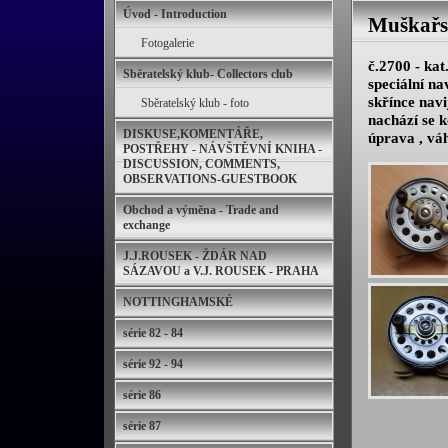
Úvod - Introduction
Muškařs
Fotogalerie
č.2700 - kat
Sběratelský klub- Collectors club
speciální n
skřínce navi
Sběratelský klub - foto
nachází se 
DISKUSE,KOMENTÁŘE,
úprava , váh
POSTŘEHY - NÁVŠTĚVNÍ KNIHA -
DISCUSSION, COMMENTS,
OBSERVATIONS-GUESTBOOK
Obchod a výměna - Trade and
exchange
J.J.ROUSEK - ŽDÁR NAD
SÁZAVOU a V.J. ROUSEK - PRAHA
NOTTINGHAMSKÉ
série 82 - 84
série 92 - 94
série 86
série 87