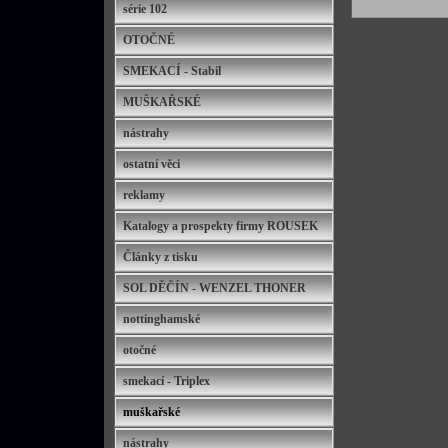
série 102
OTOČNÉ
SMEKACÍ - Stabil
MUŠKAŘSKÉ
nástrahy
ostatní věci
reklamy
Katalogy a prospekty firmy ROUSEK
Články z tisku
SOL DĚČÍN - WENZEL THONER
nottinghamské
otočné
smekací - Triplex
muškařské
nástrahy