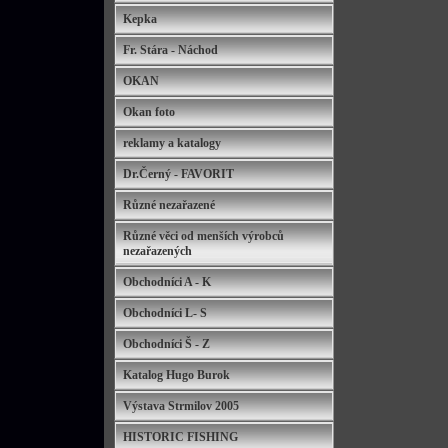
Kepka
Fr. Stára - Náchod
OKAN
Okan foto
reklamy a katalogy
Dr.Černý - FAVORIT
Různé nezařazené
Různé věci od menších výrobců
nezařazených
Obchodníci A - K
Obchodníci L- S
Obchodníci Š - Z
Katalog Hugo Burok
Výstava Strmilov 2005
HISTORIC FISHING