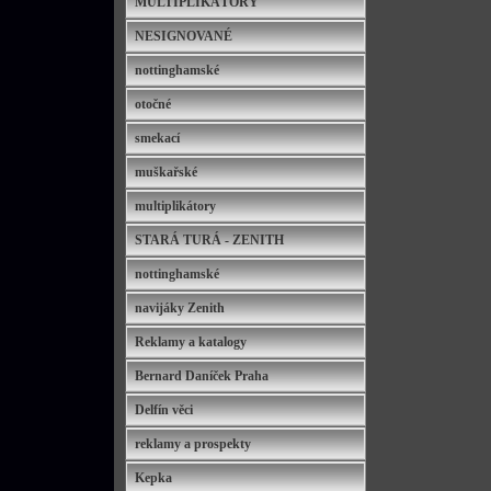
MULTIPLIKÁTORY
NESIGNOVANÉ
nottinghamské
otočné
smekací
muškařské
multiplikátory
STARÁ TURÁ - ZENITH
nottinghamské
navijáky Zenith
Reklamy a katalogy
Bernard Daníček Praha
Delfín věci
reklamy a prospekty
Kepka