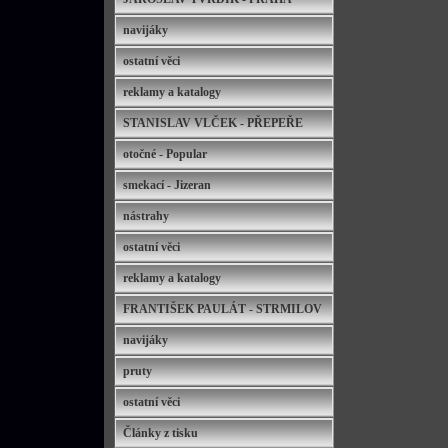
navijáky
ostatní věci
reklamy a katalogy
STANISLAV VLČEK - PŘEPEŘE
otočné - Popular
smekací - Jizeran
nástrahy
ostatní věci
reklamy a katalogy
FRANTIŠEK PAULÁT - STRMILOV
navijáky
pruty
ostatní věci
Články z tisku