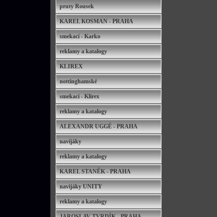
pruty Rousek
KAREL KOSMAN - PRAHA
smekací - Karko
reklamy a katalogy
KLIREX
nottinghamské
smekací - Klirex
reklamy a katalogy
ALEXANDR UGGÉ - PRAHA
navijáky
reklamy a katalogy
KAREL STANĚK - PRAHA
navijáky UNITY
reklamy a katalogy
JAROSLAV TVRDÍK - PRAHA