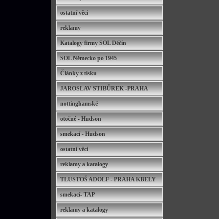
ostatní věci
reklamy
Katalogy firmy SOL Děčín
SOL Německo po 1945
Články z tisku
JAROSLAV STIBŮREK -PRAHA
nottinghamské
otočné - Hudson
smekací - Hudson
ostatní věci
reklamy a katalogy
TLUSTOŠ ADOLF - PRAHA KBELY
smekací- TAP
reklamy a katalogy