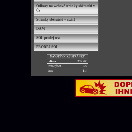
Odkazy na webové stránky sběratelů v
Čr
Stránky sběratelů v cizině
DAM
SOL prodej text
PRODEJ SOL
NÁVŠTĚVNÍKŮ STRÁNKY
celkem
395 265
tento týden
627
dnes
114