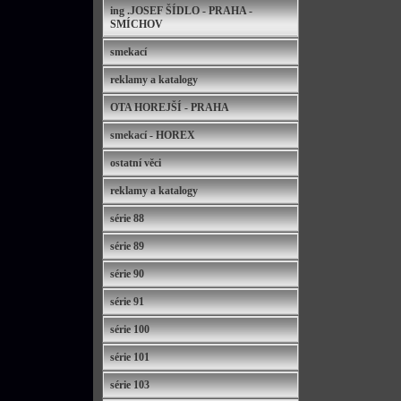
ing .JOSEF ŠÍDLO - PRAHA -
SMÍCHOV
smekací
reklamy a katalogy
OTA HOREJŠÍ - PRAHA
smekací - HOREX
ostatní věci
reklamy a katalogy
série 88
série 89
série 90
série 91
série 100
série 101
série 103